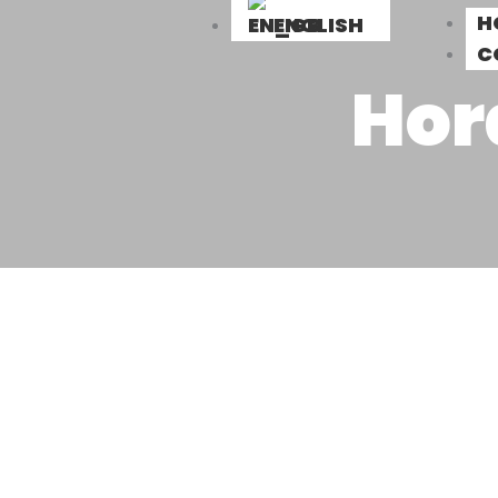
H
ENGLISH
C
Hor