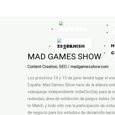
SPANISH
MAD
H
SPANISH
GAMES
C
MAD GAMES SHOW
SHOW
Content Creation
,
SEO
/
madgamesshow.com
Los próximos 14 y 15 de junio tendrá lugar el 
España. Mad Games Show nace de la alianza entre 
videojuego independiente IndieDevDay para la re
redondas, área de exhibición de juegos indies 
to Match, y todo ello con la participación de e
de negocio para los estudios de desarrollo naci